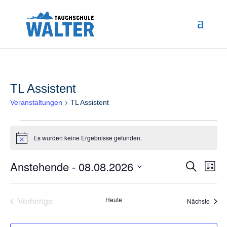
TL Assistent
Veranstaltungen
TL Assistent
Veranstaltungen
Es wurden keine Ergebnisse gefunden.
Hinweis
Anstehende
 - 
08.08.2026
Ve
Veran
Suche
Liste
An
Datum
Such
wählen.
Na
Vorherige
Heute
Veran
Nächste
und
Veranstaltungen
Ansic