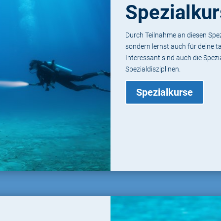
Spezialku
Durch Teilnahme an diesen Spezi
sondern lernst auch für deine t
Interessant sind auch die Spez
Spezialdisziplinen.
Spezialkurse