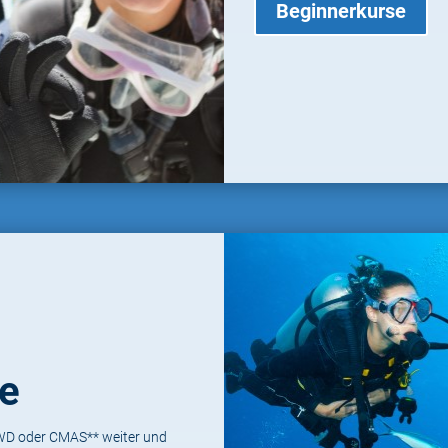
Beginnerkurse
ne
WD oder CMAS** weiter und