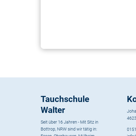
Tauchschule
Ko
Walter
Joha
4623
Seit über 16 Jahren - Mit Sitz in
Bottrop, NRW sind wir tätig in:
015
Essen, Oberhausen, Mülheim,