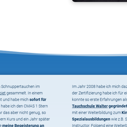
m Schnuppertauchen im
Im Jahr 2008 habe ich mich da
biet
gesammelt. In einem
der Zertifizierung habe ich für 
eut und habe mich
sofort für
konnte so erste Erfahrungen a
r habe ich den CMAS 1 Stern
Tauchschule Walter
gegründe
r das aber nicht genug, so
mit einer Weiterbildung zum
Ki
ern Kurs und ein Jahr später
Spezialausbildungen
wie z.B. 
te
meine Begeisterung an
Instructor. Folgend eine Weiterb