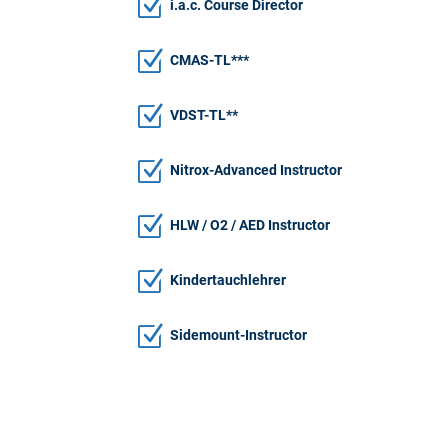
Z
i.a.c. Course Director
Z
CMAS-TL***
Z
VDST-TL**
Z
Nitrox-Advanced Instructor
Z
HLW / O2 / AED Instructor
Z
Kindertauchlehrer
Z
Sidemount-Instructor