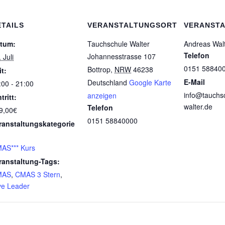
ETAILS
VERANSTALTUNGSORT
VERANSTA
tum:
Tauchschule Walter
Andreas Wal
Telefon
Johannesstrasse 107
 Juli
0151 58840
Bottrop
,
NRW
46238
it:
E-Mail
Deutschland
Google Karte
:00 - 21:00
info@tauchs
anzeigen
tritt:
walter.de
Telefon
9,00€
0151 58840000
ranstaltungskategorie
AS*** Kurs
ranstaltung-Tags:
MAS
,
CMAS 3 Stern
,
ve Leader