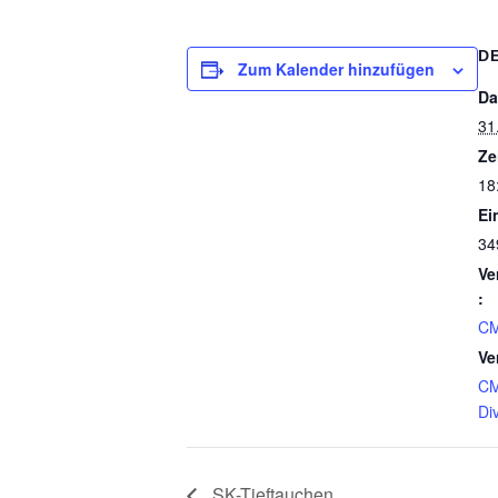
D
Zum Kalender hinzufügen
Da
31.
Ze
18
Ein
34
Ve
:
CM
Ve
C
Di
SK-Tieftauchen