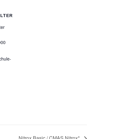
LTER
ter
000
chule-
Nitrox Basic / CMAS Nitrox*