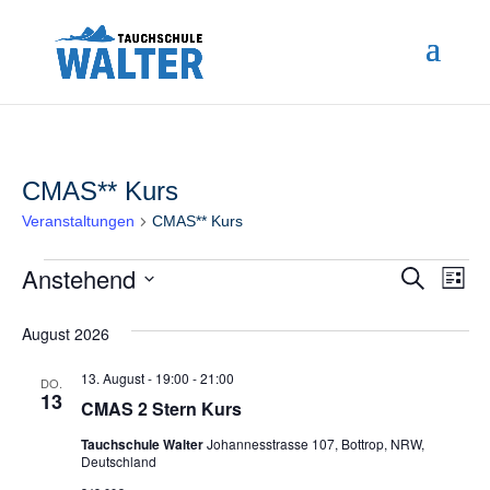
CMAS** Kurs
Veranstaltungen
CMAS** Kurs
Veranstaltungen
Anstehend
Ve
Veran
Suche
Liste
An
Datum
Such
August 2026
wählen.
Na
und
13. August - 19:00
-
21:00
DO.
13
Ansic
CMAS 2 Stern Kurs
Navig
Tauchschule Walter
Johannesstrasse 107, Bottrop, NRW,
Deutschland