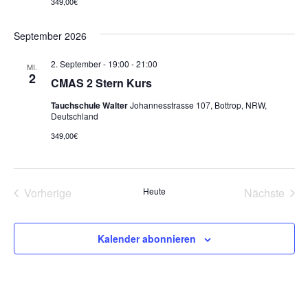
349,00€
September 2026
2. September - 19:00
-
21:00
MI.
2
CMAS 2 Stern Kurs
Tauchschule Walter
Johannesstrasse 107, Bottrop, NRW,
Deutschland
349,00€
Vorherige
Heute
Nächste
Veranstaltungen
Veransta
Kalender abonnieren