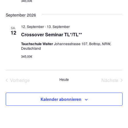
345,00€
September 2026
12. September
-
13. September
SA.
12
Crossover Seminar TL*/TL**
Tauchschule Walter
Johannesstrasse 107, Bottrop, NRW,
Deutschland
345,00€
Vorherige
Heute
Nächste
Veranstaltungen
Veransta
Kalender abonnieren