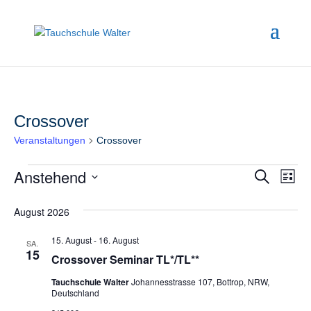
Crossover
Veranstaltungen
Crossover
Veranstaltungen
Anstehend
Ve
Veran
Suche
Liste
An
Datum
Such
August 2026
wählen.
Na
und
15. August
-
16. August
SA.
15
Ansic
Crossover Seminar TL*/TL**
Navig
Tauchschule Walter
Johannesstrasse 107, Bottrop, NRW,
Deutschland