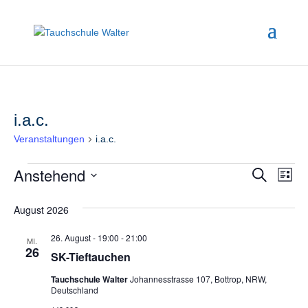
i.a.c.
Veranstaltungen
i.a.c.
Veranstaltungen
Anstehend
Ve
Veran
Suche
Liste
An
Datum
Such
August 2026
wählen.
Na
und
26. August - 19:00
-
21:00
MI.
26
Ansic
SK-Tieftauchen
Navig
Tauchschule Walter
Johannesstrasse 107, Bottrop, NRW,
Deutschland