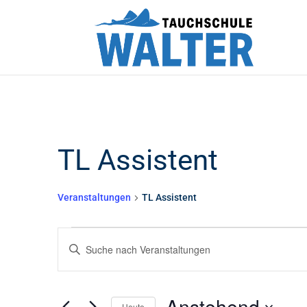
TL Assistent
Veranstaltungen
TL Assistent
Veranstaltunge
Veranstaltunge
Bitte
Schlüsselwort
Suche
eingeben.
Suche
Anstehend
Heute
nach