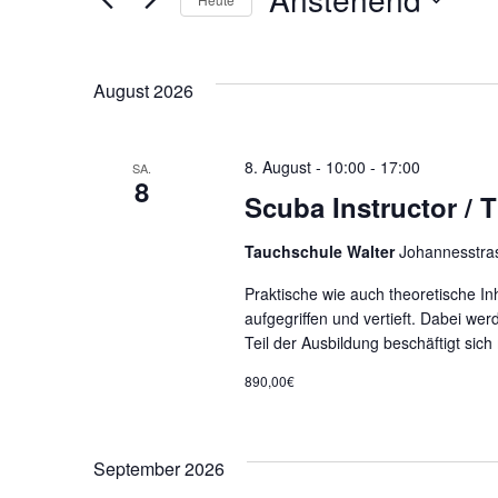
und
Veranstaltungen
Datum
Schlüsselwort.
wählen.
Ansichten,
August 2026
Navigation
8. August - 10:00
-
17:00
SA.
8
Scuba Instructor / 
Tauchschule Walter
Johannesstra
Praktische wie auch theoretische 
aufgegriffen und vertieft. Dabei wer
Teil der Ausbildung beschäftigt sich
890,00€
September 2026